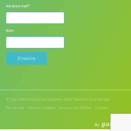
Adresse mail*
Nom
© Copyright Assises Européennes de la Transition Énergétique
Plan du site
–
Mentions légales
–
Ressources Médias
– Cookies
By