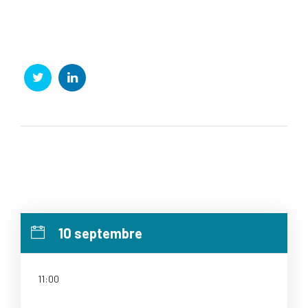
Social Profiles
Toutes les sessions de François Gemenne
– Politologue
10 septembre
11:00
Une histoire de l'énergie